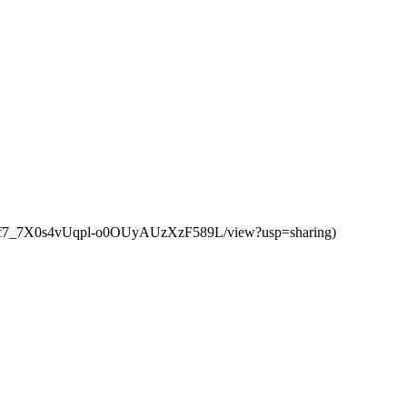
/1r3Rf7_7X0s4vUqpl-o0OUyAUzXzF589L/view?usp=sharing)