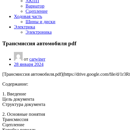
АКПП
Вариатор
Сцепление
Ходовая часть
Шины и диски
Электрика
Электроника
Трансмиссия автомобиля pdf
от
carwiner
28 января 2024
[Трансмиссия автомобиля.pdf](https://drive.google.com/file/d
Содержание:
1. Введение
Цель документа
Структура документа
2. Основные понятия
Трансмиссия
Сцепление
Коробка передач