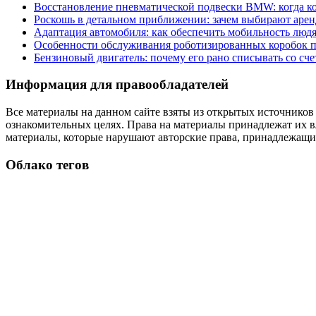
Восстановление пневматической подвески BMW: когда к
Роскошь в детальном приближении: зачем выбирают аренд
Адаптация автомобиля: как обеспечить мобильность лю
Особенности обслуживания роботизированных коробок пе
Бензиновый двигатель: почему его рано списывать со сч
Информация для правообладателей
Все материалы на данном сайте взяты из открытых источников
ознакомительных целях. Права на материалы принадлежат их в
материалы, которые нарушают авторские права, принадлежащие
Облако тегов