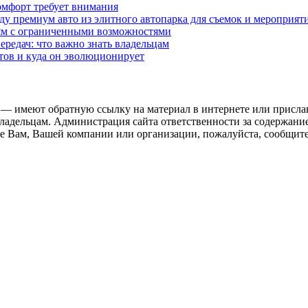
омфорт требует внимания
у премиум авто из элитного автопарка для съемок и мероприят
дям с ограниченными возможностями
редач: что важно знать владельцам
етов и куда он эволюционирует
 — имеют обратную ссылку на материал в интернете или присла
ладельцам. Администрация сайта ответственности за содержание
 Вам, Вашей компании или организации, пожалуйста, сообщите 