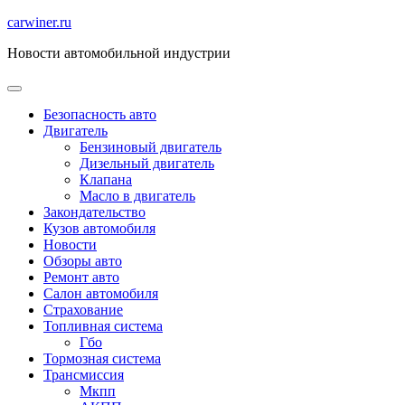
Перейти
carwiner.ru
к
Новости автомобильной индустрии
содержимому
Безопасность авто
Двигатель
Бензиновый двигатель
Дизельный двигатель
Клапана
Масло в двигатель
Закондательство
Кузов автомобиля
Новости
Обзоры авто
Ремонт авто
Салон автомобиля
Страхование
Топливная система
Гбо
Тормозная система
Трансмиссия
Мкпп