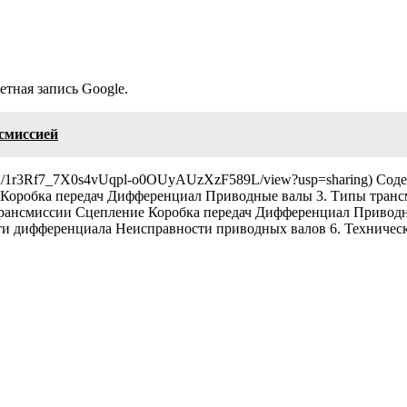
тная запись Google.
смиссией
file/d/1r3Rf7_7X0s4vUqpl-o0OUyAUzXzF589L/view?usp=sharing) Со
 Коробка передач Дифференциал Приводные валы 3. Типы транс
 трансмиссии Сцепление Коробка передач Дифференциал Привод
ти дифференциала Неисправности приводных валов 6. Техниче