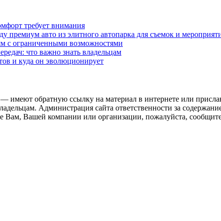
омфорт требует внимания
у премиум авто из элитного автопарка для съемок и мероприят
дям с ограниченными возможностями
редач: что важно знать владельцам
етов и куда он эволюционирует
 — имеют обратную ссылку на материал в интернете или присла
ладельцам. Администрация сайта ответственности за содержание
 Вам, Вашей компании или организации, пожалуйста, сообщите 