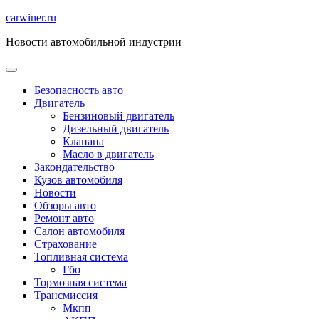
Перейти
carwiner.ru
к
Новости автомобильной индустрии
содержимому
Безопасность авто
Двигатель
Бензиновый двигатель
Дизельный двигатель
Клапана
Масло в двигатель
Закондательство
Кузов автомобиля
Новости
Обзоры авто
Ремонт авто
Салон автомобиля
Страхование
Топливная система
Гбо
Тормозная система
Трансмиссия
Мкпп