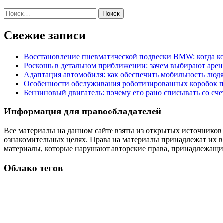
Найти:
Свежие записи
Восстановление пневматической подвески BMW: когда к
Роскошь в детальном приближении: зачем выбирают аренд
Адаптация автомобиля: как обеспечить мобильность лю
Особенности обслуживания роботизированных коробок пе
Бензиновый двигатель: почему его рано списывать со сч
Информация для правообладателей
Все материалы на данном сайте взяты из открытых источников
ознакомительных целях. Права на материалы принадлежат их в
материалы, которые нарушают авторские права, принадлежащие
Облако тегов