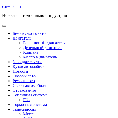
Перейти
carwiner.ru
к
Новости автомобильной индустрии
содержимому
Безопасность авто
Двигатель
Бензиновый двигатель
Дизельный двигатель
Клапана
Масло в двигатель
Закондательство
Кузов автомобиля
Новости
Обзоры авто
Ремонт авто
Салон автомобиля
Страхование
Топливная система
Гбо
Тормозная система
Трансмиссия
Мкпп