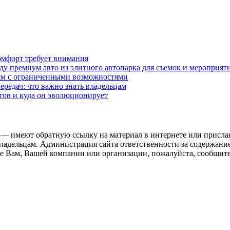
омфорт требует внимания
у премиум авто из элитного автопарка для съемок и мероприят
дям с ограниченными возможностями
редач: что важно знать владельцам
етов и куда он эволюционирует
 — имеют обратную ссылку на материал в интернете или присла
ладельцам. Администрация сайта ответственности за содержание
 Вам, Вашей компании или организации, пожалуйста, сообщите 