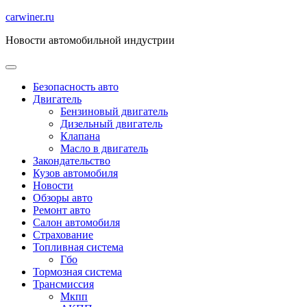
Перейти
carwiner.ru
к
Новости автомобильной индустрии
содержимому
Безопасность авто
Двигатель
Бензиновый двигатель
Дизельный двигатель
Клапана
Масло в двигатель
Закондательство
Кузов автомобиля
Новости
Обзоры авто
Ремонт авто
Салон автомобиля
Страхование
Топливная система
Гбо
Тормозная система
Трансмиссия
Мкпп