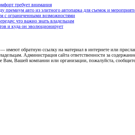
омфорт требует внимания
у премиум авто из элитного автопарка для съемок и мероприят
дям с ограниченными возможностями
редач: что важно знать владельцам
етов и куда он эволюционирует
 — имеют обратную ссылку на материал в интернете или присла
ладельцам. Администрация сайта ответственности за содержание
 Вам, Вашей компании или организации, пожалуйста, сообщите 