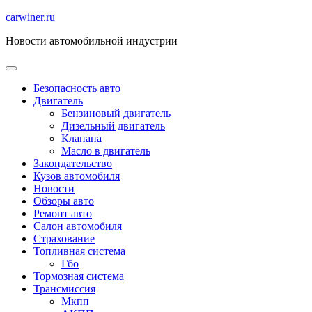
Перейти
carwiner.ru
к
Новости автомобильной индустрии
содержимому
Безопасность авто
Двигатель
Бензиновый двигатель
Дизельный двигатель
Клапана
Масло в двигатель
Закондательство
Кузов автомобиля
Новости
Обзоры авто
Ремонт авто
Салон автомобиля
Страхование
Топливная система
Гбо
Тормозная система
Трансмиссия
Мкпп