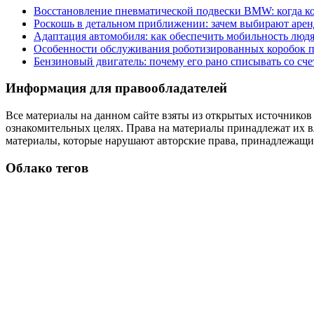
Восстановление пневматической подвески BMW: когда к
Роскошь в детальном приближении: зачем выбирают аренд
Адаптация автомобиля: как обеспечить мобильность лю
Особенности обслуживания роботизированных коробок пе
Бензиновый двигатель: почему его рано списывать со сч
Информация для правообладателей
Все материалы на данном сайте взяты из открытых источников
ознакомительных целях. Права на материалы принадлежат их в
материалы, которые нарушают авторские права, принадлежащие
Облако тегов