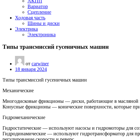
АКПП
Вариатор
Сцепление
Ходовая часть
Шины и диски
Электрика
Электроника
Типы трансмиссий гусеничных машин
от
carwiner
18 января 2024
Типы трансмиссий гусеничных машин
Механические
Многодисковые фрикционы — диски, работающие в масляной ва
Конусные фрикционы — конические поверхности, которые при
Гидромеханические
Гидростатические — используют насосы и гидромоторы для соз
Гидродинамические — используют гидротрансформатор для пре
регулирование скорости и реверс.