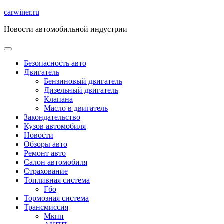
Перейти
carwiner.ru
к
Новости автомобильной индустрии
содержимому
Безопасность авто
Двигатель
Бензиновый двигатель
Дизельный двигатель
Клапана
Масло в двигатель
Закондательство
Кузов автомобиля
Новости
Обзоры авто
Ремонт авто
Салон автомобиля
Страхование
Топливная система
Гбо
Тормозная система
Трансмиссия
Мкпп