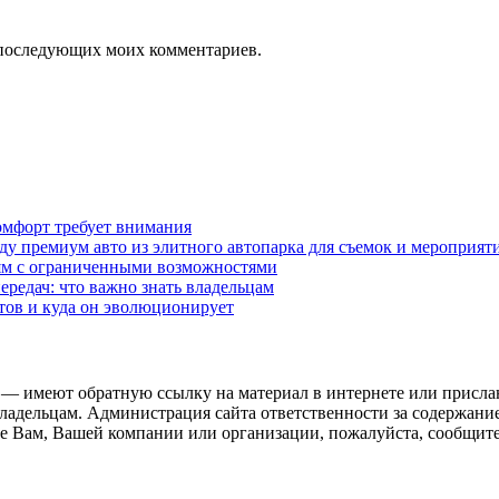
ля последующих моих комментариев.
омфорт требует внимания
у премиум авто из элитного автопарка для съемок и мероприят
дям с ограниченными возможностями
редач: что важно знать владельцам
етов и куда он эволюционирует
 — имеют обратную ссылку на материал в интернете или присла
ладельцам. Администрация сайта ответственности за содержание
 Вам, Вашей компании или организации, пожалуйста, сообщите 