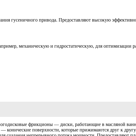
ания гусеничного привода. Предоставляют высокую эффективно
апример, механическую и гидростатическую, для оптимизации р
годисковые фрикционы — диски, работающие в масляной ванне
 — конические поверхности, которые прижимаются друг к другу
ля создания непрерывного потока мощности. Предоставляют пл