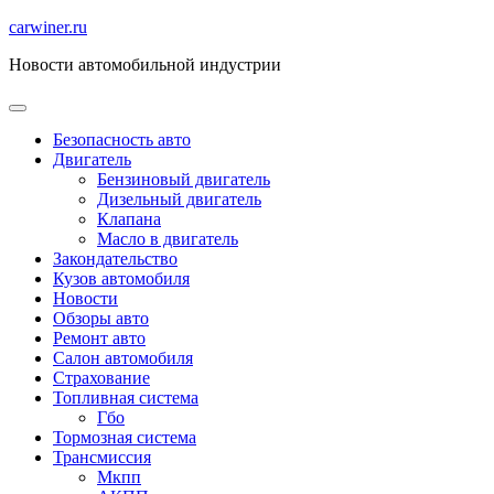
Перейти
carwiner.ru
к
Новости автомобильной индустрии
содержимому
Безопасность авто
Двигатель
Бензиновый двигатель
Дизельный двигатель
Клапана
Масло в двигатель
Закондательство
Кузов автомобиля
Новости
Обзоры авто
Ремонт авто
Салон автомобиля
Страхование
Топливная система
Гбо
Тормозная система
Трансмиссия
Мкпп