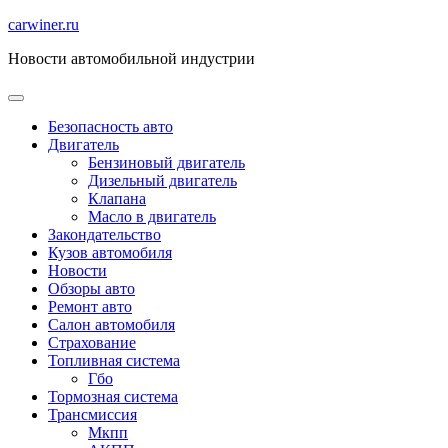
Перейти
carwiner.ru
к
Новости автомобильной индустрии
содержимому
Безопасность авто
Двигатель
Бензиновый двигатель
Дизельный двигатель
Клапана
Масло в двигатель
Закондательство
Кузов автомобиля
Новости
Обзоры авто
Ремонт авто
Салон автомобиля
Страхование
Топливная система
Гбо
Тормозная система
Трансмиссия
Мкпп