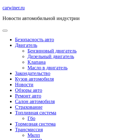
Перейти
carwiner.ru
к
Новости автомобильной индустрии
содержимому
Безопасность авто
Двигатель
Бензиновый двигатель
Дизельный двигатель
Клапана
Масло в двигатель
Закондательство
Кузов автомобиля
Новости
Обзоры авто
Ремонт авто
Салон автомобиля
Страхование
Топливная система
Гбо
Тормозная система
Трансмиссия
Мкпп