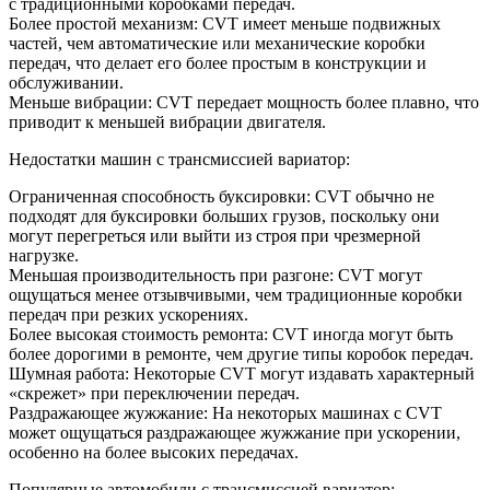
с традиционными коробками передач.
Более простой механизм: CVT имеет меньше подвижных
частей, чем автоматические или механические коробки
передач, что делает его более простым в конструкции и
обслуживании.
Меньше вибрации: CVT передает мощность более плавно, что
приводит к меньшей вибрации двигателя.
Недостатки машин с трансмиссией вариатор:
Ограниченная способность буксировки: CVT обычно не
подходят для буксировки больших грузов, поскольку они
могут перегреться или выйти из строя при чрезмерной
нагрузке.
Меньшая производительность при разгоне: CVT могут
ощущаться менее отзывчивыми, чем традиционные коробки
передач при резких ускорениях.
Более высокая стоимость ремонта: CVT иногда могут быть
более дорогими в ремонте, чем другие типы коробок передач.
Шумная работа: Некоторые CVT могут издавать характерный
«скрежет» при переключении передач.
Раздражающее жужжание: На некоторых машинах с CVT
может ощущаться раздражающее жужжание при ускорении,
особенно на более высоких передачах.
Популярные автомобили с трансмиссией вариатор: