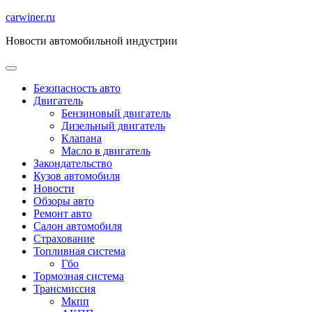
Перейти
carwiner.ru
к
Новости автомобильной индустрии
содержимому
Безопасность авто
Двигатель
Бензиновый двигатель
Дизельный двигатель
Клапана
Масло в двигатель
Закондательство
Кузов автомобиля
Новости
Обзоры авто
Ремонт авто
Салон автомобиля
Страхование
Топливная система
Гбо
Тормозная система
Трансмиссия
Мкпп