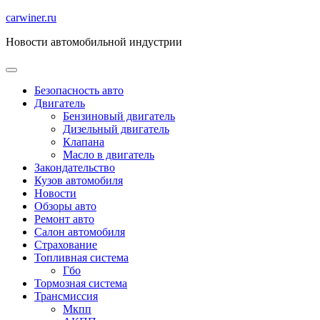
Перейти
carwiner.ru
к
Новости автомобильной индустрии
содержимому
Безопасность авто
Двигатель
Бензиновый двигатель
Дизельный двигатель
Клапана
Масло в двигатель
Закондательство
Кузов автомобиля
Новости
Обзоры авто
Ремонт авто
Салон автомобиля
Страхование
Топливная система
Гбо
Тормозная система
Трансмиссия
Мкпп