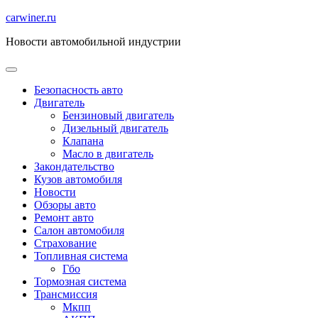
Перейти
carwiner.ru
к
Новости автомобильной индустрии
содержимому
Безопасность авто
Двигатель
Бензиновый двигатель
Дизельный двигатель
Клапана
Масло в двигатель
Закондательство
Кузов автомобиля
Новости
Обзоры авто
Ремонт авто
Салон автомобиля
Страхование
Топливная система
Гбо
Тормозная система
Трансмиссия
Мкпп