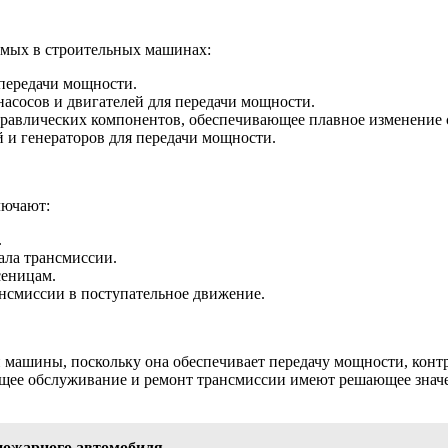
емых в строительных машинах:
передачи мощности.
асосов и двигателей для передачи мощности.
дравлических компонентов, обеспечивающее плавное изменение 
 и генераторов для передачи мощности.
лючают:
.
ала трансмиссии.
сеницам.
нсмиссии в поступательное движение.
 машины, поскольку она обеспечивает передачу мощности, контр
щее обслуживание и ремонт трансмиссии имеют решающее значе
пожарного автомобиля