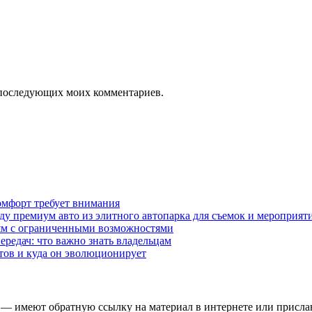
ля последующих моих комментариев.
омфорт требует внимания
у премиум авто из элитного автопарка для съемок и мероприят
дям с ограниченными возможностями
редач: что важно знать владельцам
етов и куда он эволюционирует
 — имеют обратную ссылку на материал в интернете или присла