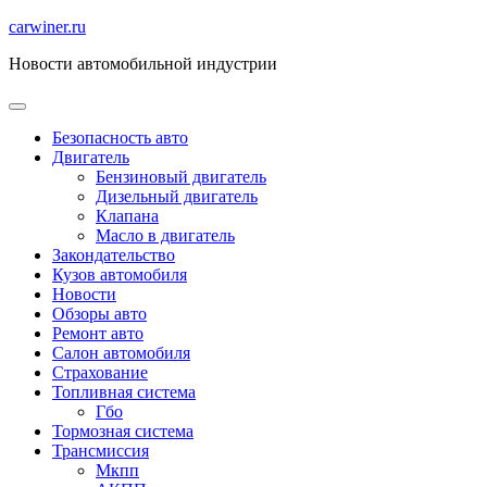
Перейти
carwiner.ru
к
Новости автомобильной индустрии
содержимому
Безопасность авто
Двигатель
Бензиновый двигатель
Дизельный двигатель
Клапана
Масло в двигатель
Закондательство
Кузов автомобиля
Новости
Обзоры авто
Ремонт авто
Салон автомобиля
Страхование
Топливная система
Гбо
Тормозная система
Трансмиссия
Мкпп