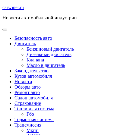
Перейти
carwiner.ru
к
Новости автомобильной индустрии
содержимому
Безопасность авто
Двигатель
Бензиновый двигатель
Дизельный двигатель
Клапана
Масло в двигатель
Закондательство
Кузов автомобиля
Новости
Обзоры авто
Ремонт авто
Салон автомобиля
Страхование
Топливная система
Гбо
Тормозная система
Трансмиссия
Мкпп