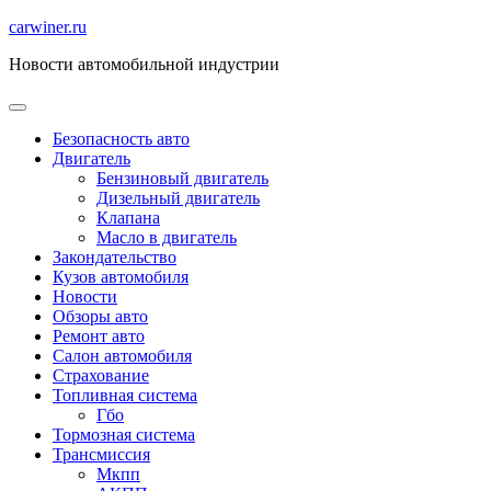
Перейти
carwiner.ru
к
Новости автомобильной индустрии
содержимому
Безопасность авто
Двигатель
Бензиновый двигатель
Дизельный двигатель
Клапана
Масло в двигатель
Закондательство
Кузов автомобиля
Новости
Обзоры авто
Ремонт авто
Салон автомобиля
Страхование
Топливная система
Гбо
Тормозная система
Трансмиссия
Мкпп