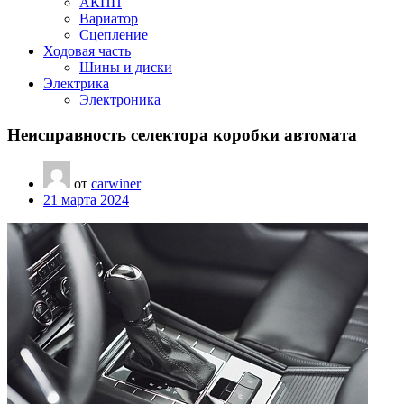
АКПП
Вариатор
Сцепление
Ходовая часть
Шины и диски
Электрика
Электроника
Неисправность селектора коробки автомата
от
carwiner
21 марта 2024