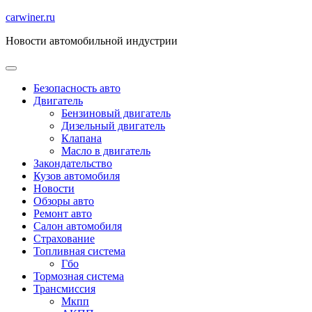
Перейти
carwiner.ru
к
Новости автомобильной индустрии
содержимому
Безопасность авто
Двигатель
Бензиновый двигатель
Дизельный двигатель
Клапана
Масло в двигатель
Закондательство
Кузов автомобиля
Новости
Обзоры авто
Ремонт авто
Салон автомобиля
Страхование
Топливная система
Гбо
Тормозная система
Трансмиссия
Мкпп