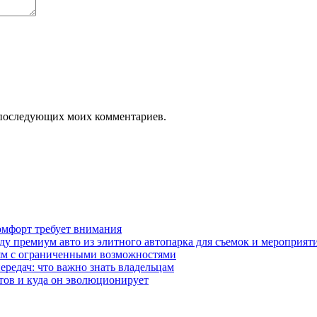
ля последующих моих комментариев.
омфорт требует внимания
у премиум авто из элитного автопарка для съемок и мероприят
дям с ограниченными возможностями
редач: что важно знать владельцам
етов и куда он эволюционирует