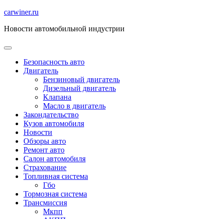
Перейти
carwiner.ru
к
Новости автомобильной индустрии
содержимому
Безопасность авто
Двигатель
Бензиновый двигатель
Дизельный двигатель
Клапана
Масло в двигатель
Закондательство
Кузов автомобиля
Новости
Обзоры авто
Ремонт авто
Салон автомобиля
Страхование
Топливная система
Гбо
Тормозная система
Трансмиссия
Мкпп