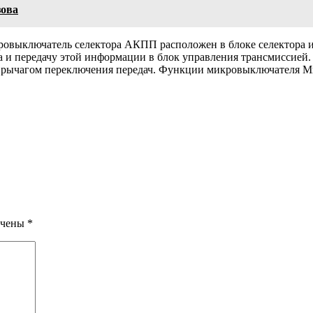
зова
овыключатель селектора АКПП расположен в блоке селектора 
ора и передачу этой информации в блок управления трансмисси
од рычагом переключения передач. Функции микровыключателя
ечены
*