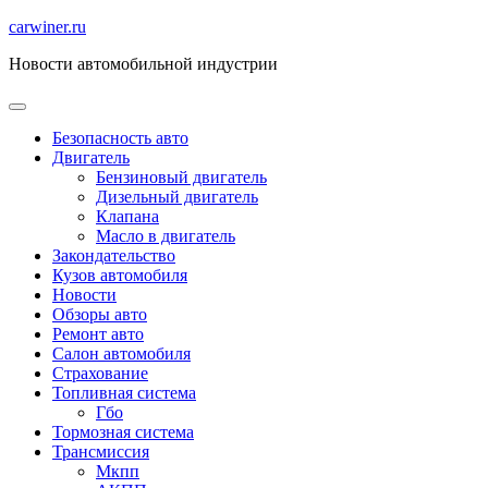
Перейти
carwiner.ru
к
Новости автомобильной индустрии
содержимому
Безопасность авто
Двигатель
Бензиновый двигатель
Дизельный двигатель
Клапана
Масло в двигатель
Закондательство
Кузов автомобиля
Новости
Обзоры авто
Ремонт авто
Салон автомобиля
Страхование
Топливная система
Гбо
Тормозная система
Трансмиссия
Мкпп