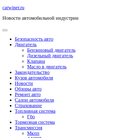
Перейти
carwiner.ru
к
Новости автомобильной индустрии
содержимому
Безопасность авто
Двигатель
Бензиновый двигатель
Дизельный двигатель
Клапана
Масло в двигатель
Закондательство
Кузов автомобиля
Новости
Обзоры авто
Ремонт авто
Салон автомобиля
Страхование
Топливная система
Гбо
Тормозная система
Трансмиссия
Мкпп