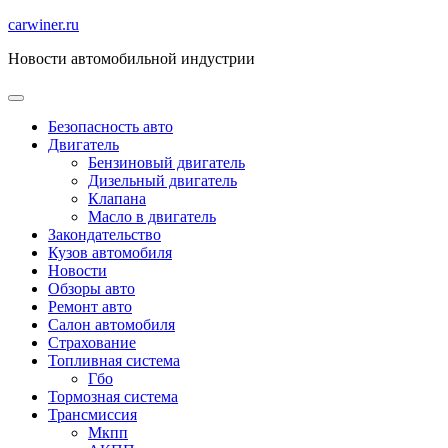
Перейти
carwiner.ru
к
Новости автомобильной индустрии
содержимому
Безопасность авто
Двигатель
Бензиновый двигатель
Дизельный двигатель
Клапана
Масло в двигатель
Закондательство
Кузов автомобиля
Новости
Обзоры авто
Ремонт авто
Салон автомобиля
Страхование
Топливная система
Гбо
Тормозная система
Трансмиссия
Мкпп