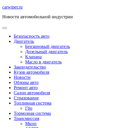
Перейти
carwiner.ru
к
Новости автомобильной индустрии
содержимому
Безопасность авто
Двигатель
Бензиновый двигатель
Дизельный двигатель
Клапана
Масло в двигатель
Закондательство
Кузов автомобиля
Новости
Обзоры авто
Ремонт авто
Салон автомобиля
Страхование
Топливная система
Гбо
Тормозная система
Трансмиссия
Мкпп