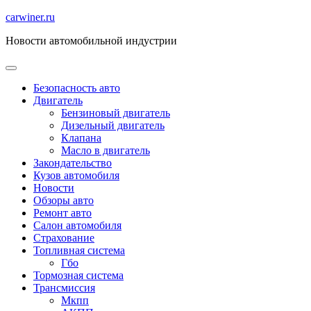
Перейти
carwiner.ru
к
Новости автомобильной индустрии
содержимому
Безопасность авто
Двигатель
Бензиновый двигатель
Дизельный двигатель
Клапана
Масло в двигатель
Закондательство
Кузов автомобиля
Новости
Обзоры авто
Ремонт авто
Салон автомобиля
Страхование
Топливная система
Гбо
Тормозная система
Трансмиссия
Мкпп