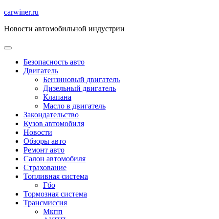
Перейти
carwiner.ru
к
Новости автомобильной индустрии
содержимому
Безопасность авто
Двигатель
Бензиновый двигатель
Дизельный двигатель
Клапана
Масло в двигатель
Закондательство
Кузов автомобиля
Новости
Обзоры авто
Ремонт авто
Салон автомобиля
Страхование
Топливная система
Гбо
Тормозная система
Трансмиссия
Мкпп