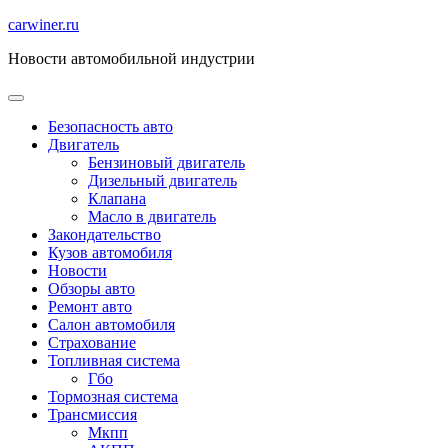
Перейти
carwiner.ru
к
Новости автомобильной индустрии
содержимому
Безопасность авто
Двигатель
Бензиновый двигатель
Дизельный двигатель
Клапана
Масло в двигатель
Закондательство
Кузов автомобиля
Новости
Обзоры авто
Ремонт авто
Салон автомобиля
Страхование
Топливная система
Гбо
Тормозная система
Трансмиссия
Мкпп