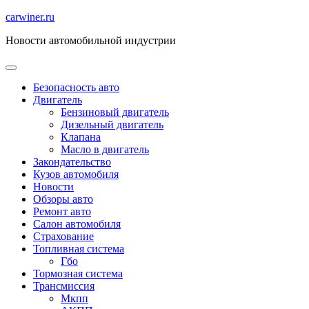
Перейти
carwiner.ru
к
Новости автомобильной индустрии
содержимому
Безопасность авто
Двигатель
Бензиновый двигатель
Дизельный двигатель
Клапана
Масло в двигатель
Закондательство
Кузов автомобиля
Новости
Обзоры авто
Ремонт авто
Салон автомобиля
Страхование
Топливная система
Гбо
Тормозная система
Трансмиссия
Мкпп