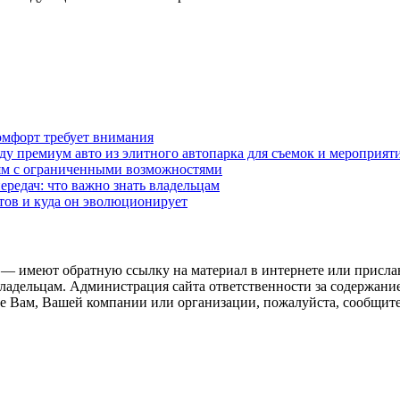
омфорт требует внимания
у премиум авто из элитного автопарка для съемок и мероприят
дям с ограниченными возможностями
редач: что важно знать владельцам
етов и куда он эволюционирует
 — имеют обратную ссылку на материал в интернете или присла
ладельцам. Администрация сайта ответственности за содержание
 Вам, Вашей компании или организации, пожалуйста, сообщите 