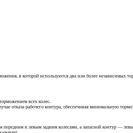
ожения, в которой используются два или более независимых то
торможением всех колес.
случае отказа рабочего контура, обеспечивая минимальную торм
ым передним и левым задним колесами, а запасной контур — лев
казывает.