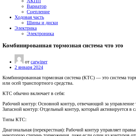
АКПП
Вариатор
Сцепление
Ходовая часть
Шины и диски
Электрика
Электроника
Комбинированная тормозная система что это
от
carwiner
2 января 2024
Комбинированная тормозная система (КТС) — это система торм
или осей транспортного средства.
КТС обычно включает в себя:
Рабочий контур: Основной контур, отвечающий за управление 
Запасной контур: Отдельный контур, который активируется в 
Типы КТС:
Диагональная (перекрестная): Рабочий контур управляет прав
некоторую степень торможения, даже если один из контуров от