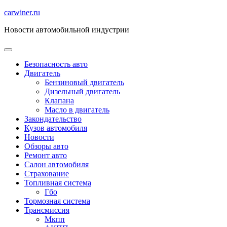
Перейти
carwiner.ru
к
Новости автомобильной индустрии
содержимому
Безопасность авто
Двигатель
Бензиновый двигатель
Дизельный двигатель
Клапана
Масло в двигатель
Закондательство
Кузов автомобиля
Новости
Обзоры авто
Ремонт авто
Салон автомобиля
Страхование
Топливная система
Гбо
Тормозная система
Трансмиссия
Мкпп