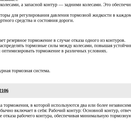
колесами, а запасной контур — задними колесами. Это обеспечи
торы для регулирования давления тормозной жидкости в каждом
ртного средства и состояния дороги.
т резервное торможение в случае отказа одного из контуров.
аспределять тормозные силы между колесами, повышая устойчив
и оптимизировать торможение в различных условиях.
урная тормозная система.
2106
а торможения, в которой используются два или более независи
обычно включает в себя: Рабочий контур: Основной контур, отв
чае отказа рабочего контура, обеспечивая минимальную тормозн