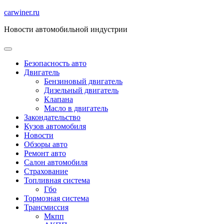
Перейти
carwiner.ru
к
Новости автомобильной индустрии
содержимому
Безопасность авто
Двигатель
Бензиновый двигатель
Дизельный двигатель
Клапана
Масло в двигатель
Закондательство
Кузов автомобиля
Новости
Обзоры авто
Ремонт авто
Салон автомобиля
Страхование
Топливная система
Гбо
Тормозная система
Трансмиссия
Мкпп