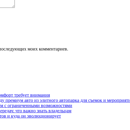
ля последующих моих комментариев.
омфорт требует внимания
у премиум авто из элитного автопарка для съемок и мероприят
дям с ограниченными возможностями
редач: что важно знать владельцам
етов и куда он эволюционирует