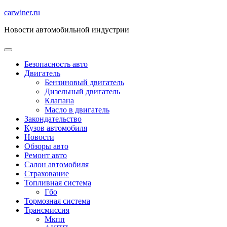
Перейти
carwiner.ru
к
Новости автомобильной индустрии
содержимому
Безопасность авто
Двигатель
Бензиновый двигатель
Дизельный двигатель
Клапана
Масло в двигатель
Закондательство
Кузов автомобиля
Новости
Обзоры авто
Ремонт авто
Салон автомобиля
Страхование
Топливная система
Гбо
Тормозная система
Трансмиссия
Мкпп