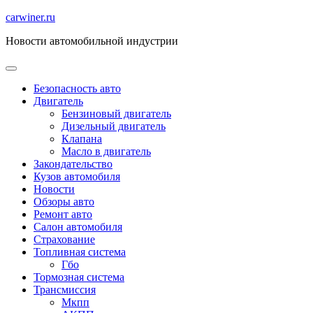
Перейти
carwiner.ru
к
Новости автомобильной индустрии
содержимому
Безопасность авто
Двигатель
Бензиновый двигатель
Дизельный двигатель
Клапана
Масло в двигатель
Закондательство
Кузов автомобиля
Новости
Обзоры авто
Ремонт авто
Салон автомобиля
Страхование
Топливная система
Гбо
Тормозная система
Трансмиссия
Мкпп