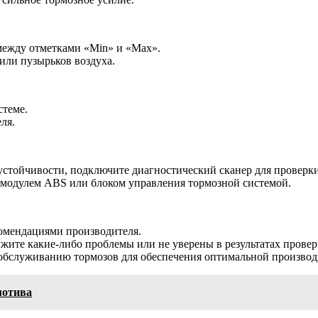
между отметками «Min» и «Max».
или пузырьков воздуха.
стеме.
ля.
устойчивости, подключите диагностический сканер для провер
, модулем ABS или блоком управления тормозной системой.
комендациями производителя.
ите какие-либо проблемы или не уверены в результатах провер
 обслуживанию тормозов для обеспечения оптимальной производ
мотива