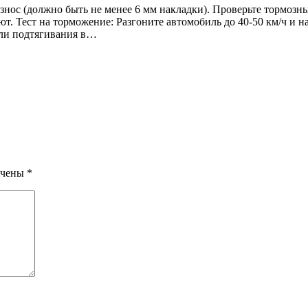
знос (должно быть не менее 6 мм накладки). Проверьте тормозн
т. Тест на торможение: Разгоните автомобиль до 40-50 км/ч и н
или подтягивания в…
ечены
*