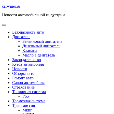
Перейти
carwiner.ru
к
Новости автомобильной индустрии
содержимому
Безопасность авто
Двигатель
Бензиновый двигатель
Дизельный двигатель
Клапана
Масло в двигатель
Закондательство
Кузов автомобиля
Новости
Обзоры авто
Ремонт авто
Салон автомобиля
Страхование
Топливная система
Гбо
Тормозная система
Трансмиссия
Мкпп