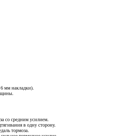
6 мм накладки).
ещины.
за со средним усилием.
тягивания в одну сторону.
даль тормоза.
сильное тормозное усилие.