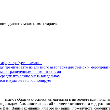
ля последующих моих комментариев.
омфорт требует внимания
у премиум авто из элитного автопарка для съемок и мероприят
дям с ограниченными возможностями
редач: что важно знать владельцам
етов и куда он эволюционирует
 — имеют обратную ссылку на материал в интернете или присла
ладельцам. Администрация сайта ответственности за содержание
 Вам, Вашей компании или организации, пожалуйста, сообщите 