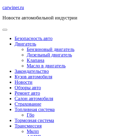
Перейти
carwiner.ru
к
Новости автомобильной индустрии
содержимому
Безопасность авто
Двигатель
Бензиновый двигатель
Дизельный двигатель
Клапана
Масло в двигатель
Закондательство
Кузов автомобиля
Новости
Обзоры авто
Ремонт авто
Салон автомобиля
Страхование
Топливная система
Гбо
Тормозная система
Трансмиссия
Мкпп