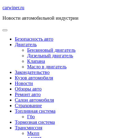
Перейти
carwiner.ru
к
Новости автомобильной индустрии
содержимому
Безопасность авто
Двигатель
Бензиновый двигатель
Дизельный двигатель
Клапана
Масло в двигатель
Закондательство
Кузов автомобиля
Новости
Обзоры авто
Ремонт авто
Салон автомобиля
Страхование
Топливная система
Гбо
Тормозная система
Трансмиссия
Мкпп