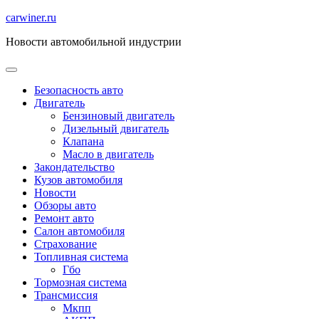
Перейти
carwiner.ru
к
Новости автомобильной индустрии
содержимому
Безопасность авто
Двигатель
Бензиновый двигатель
Дизельный двигатель
Клапана
Масло в двигатель
Закондательство
Кузов автомобиля
Новости
Обзоры авто
Ремонт авто
Салон автомобиля
Страхование
Топливная система
Гбо
Тормозная система
Трансмиссия
Мкпп