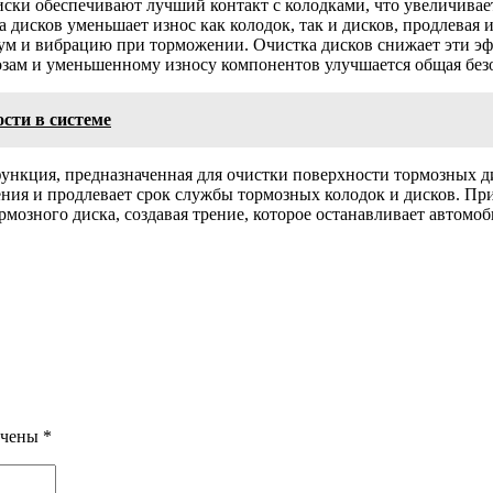
и обеспечивают лучший контакт с колодками, что увеличивает 
 дисков уменьшает износ как колодок, так и дисков, продлевая 
ум и вибрацию при торможении. Очистка дисков снижает эти э
озам и уменьшенному износу компонентов улучшается общая без
сти в системе
ункция, предназначенная для очистки поверхности тормозных ди
ния и продлевает срок службы тормозных колодок и дисков. Пр
озного диска, создавая трение, которое останавливает автомо
ечены
*