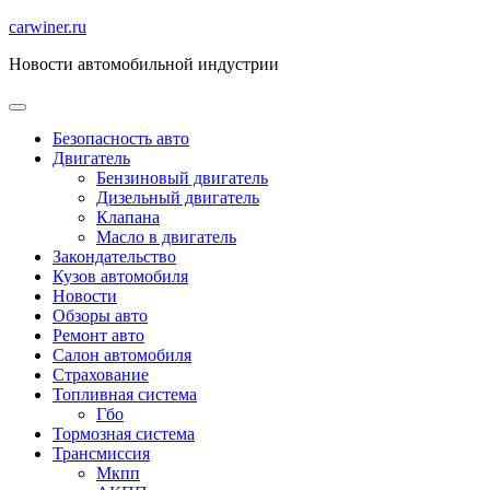
Перейти
carwiner.ru
к
Новости автомобильной индустрии
содержимому
Безопасность авто
Двигатель
Бензиновый двигатель
Дизельный двигатель
Клапана
Масло в двигатель
Закондательство
Кузов автомобиля
Новости
Обзоры авто
Ремонт авто
Салон автомобиля
Страхование
Топливная система
Гбо
Тормозная система
Трансмиссия
Мкпп