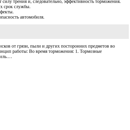
силу трения и, следовательно, эффективность торможения.
их срок службы.
ффекты.
опасность автомобиля.
сков от грязи, пыли и других посторонних предметов во
инцип работы: Во время торможения: 1. Тормозные
биль.…