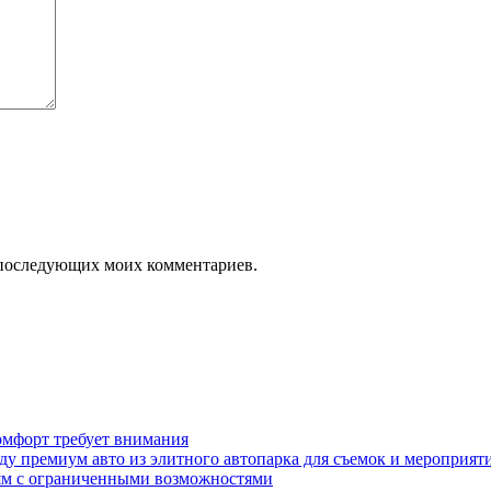
ля последующих моих комментариев.
омфорт требует внимания
у премиум авто из элитного автопарка для съемок и мероприят
дям с ограниченными возможностями