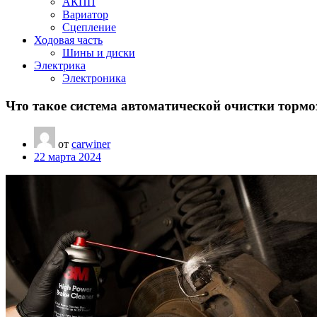
АКПП
Вариатор
Сцепление
Ходовая часть
Шины и диски
Электрика
Электроника
Что такое система автоматической очистки тормо
от
carwiner
22 марта 2024