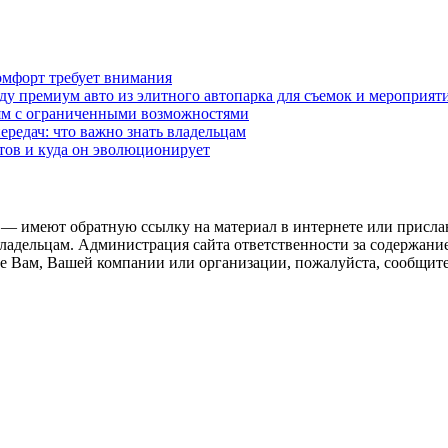
омфорт требует внимания
у премиум авто из элитного автопарка для съемок и мероприят
дям с ограниченными возможностями
редач: что важно знать владельцам
етов и куда он эволюционирует
 — имеют обратную ссылку на материал в интернете или присла
ладельцам. Администрация сайта ответственности за содержание
 Вам, Вашей компании или организации, пожалуйста, сообщите 