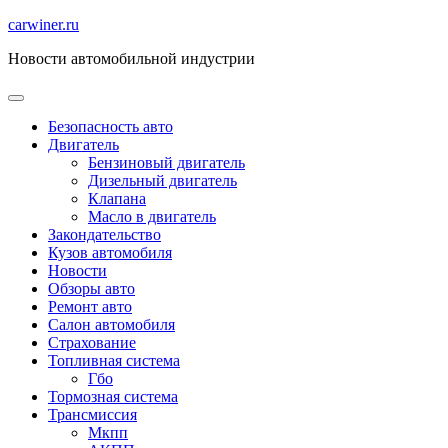
Перейти
carwiner.ru
к
Новости автомобильной индустрии
содержимому
Безопасность авто
Двигатель
Бензиновый двигатель
Дизельный двигатель
Клапана
Масло в двигатель
Закондательство
Кузов автомобиля
Новости
Обзоры авто
Ремонт авто
Салон автомобиля
Страхование
Топливная система
Гбо
Тормозная система
Трансмиссия
Мкпп