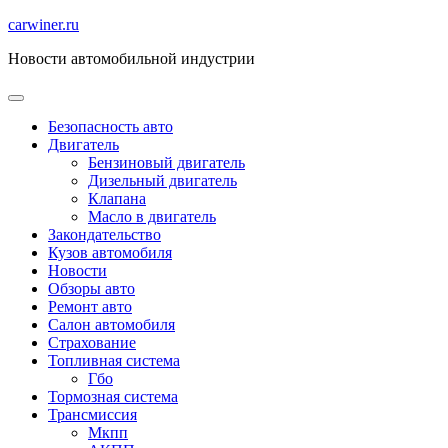
Перейти
carwiner.ru
к
Новости автомобильной индустрии
содержимому
Безопасность авто
Двигатель
Бензиновый двигатель
Дизельный двигатель
Клапана
Масло в двигатель
Закондательство
Кузов автомобиля
Новости
Обзоры авто
Ремонт авто
Салон автомобиля
Страхование
Топливная система
Гбо
Тормозная система
Трансмиссия
Мкпп