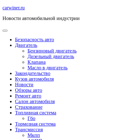
Перейти
carwiner.ru
к
Новости автомобильной индустрии
содержимому
Безопасность авто
Двигатель
Бензиновый двигатель
Дизельный двигатель
Клапана
Масло в двигатель
Закондательство
Кузов автомобиля
Новости
Обзоры авто
Ремонт авто
Салон автомобиля
Страхование
Топливная система
Гбо
Тормозная система
Трансмиссия
Мкпп