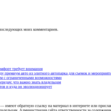
ля последующих моих комментариев.
омфорт требует внимания
у премиум авто из элитного автопарка для съемок и мероприят
дям с ограниченными возможностями
редач: что важно знать владельцам
етов и куда он эволюционирует
 — имеют обратную ссылку на материал в интернете или присла
ладельцам. Администрация сайта ответственности за содержание