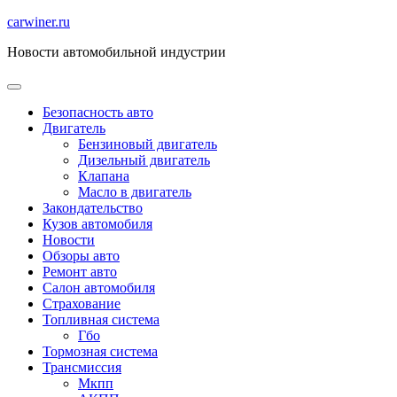
Перейти
carwiner.ru
к
Новости автомобильной индустрии
содержимому
Безопасность авто
Двигатель
Бензиновый двигатель
Дизельный двигатель
Клапана
Масло в двигатель
Закондательство
Кузов автомобиля
Новости
Обзоры авто
Ремонт авто
Салон автомобиля
Страхование
Топливная система
Гбо
Тормозная система
Трансмиссия
Мкпп