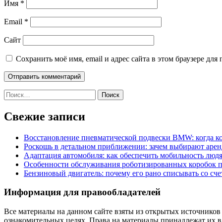
Имя
*
Email
*
Сайт
Сохранить моё имя, email и адрес сайта в этом браузере д
Найти:
Свежие записи
Восстановление пневматической подвески BMW: когда к
Роскошь в детальном приближении: зачем выбирают аренд
Адаптация автомобиля: как обеспечить мобильность лю
Особенности обслуживания роботизированных коробок пе
Бензиновый двигатель: почему его рано списывать со сч
Информация для правообладателей
Все материалы на данном сайте взяты из открытых источников
ознакомительных целях. Права на материалы принадлежат их в