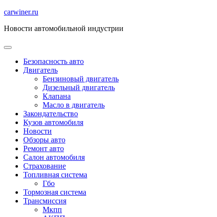
Перейти
carwiner.ru
к
Новости автомобильной индустрии
содержимому
Безопасность авто
Двигатель
Бензиновый двигатель
Дизельный двигатель
Клапана
Масло в двигатель
Закондательство
Кузов автомобиля
Новости
Обзоры авто
Ремонт авто
Салон автомобиля
Страхование
Топливная система
Гбо
Тормозная система
Трансмиссия
Мкпп