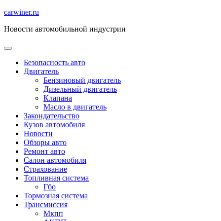
Перейти
carwiner.ru
к
Новости автомобильной индустрии
содержимому
Безопасность авто
Двигатель
Бензиновый двигатель
Дизельный двигатель
Клапана
Масло в двигатель
Закондательство
Кузов автомобиля
Новости
Обзоры авто
Ремонт авто
Салон автомобиля
Страхование
Топливная система
Гбо
Тормозная система
Трансмиссия
Мкпп