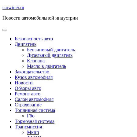
Перейти
carwiner.ru
к
Новости автомобильной индустрии
содержимому
Безопасность авто
Двигатель
Бензиновый двигатель
Дизельный двигатель
Клапана
Масло в двигатель
Закондательство
Кузов автомобиля
Новости
Обзоры авто
Ремонт авто
Салон автомобиля
Страхование
Топливная система
Гбо
Тормозная система
Трансмиссия
Мкпп