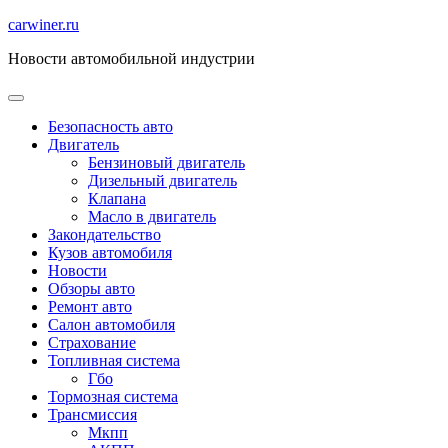
Перейти
carwiner.ru
к
Новости автомобильной индустрии
содержимому
Безопасность авто
Двигатель
Бензиновый двигатель
Дизельный двигатель
Клапана
Масло в двигатель
Закондательство
Кузов автомобиля
Новости
Обзоры авто
Ремонт авто
Салон автомобиля
Страхование
Топливная система
Гбо
Тормозная система
Трансмиссия
Мкпп