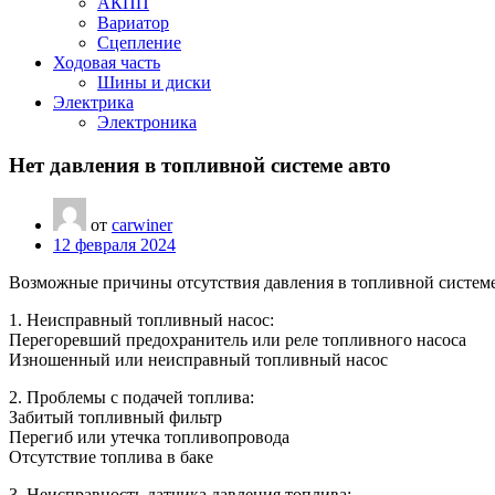
АКПП
Вариатор
Сцепление
Ходовая часть
Шины и диски
Электрика
Электроника
Нет давления в топливной системе авто
от
carwiner
12 февраля 2024
Возможные причины отсутствия давления в топливной системе
1. Неисправный топливный насос:
Перегоревший предохранитель или реле топливного насоса
Изношенный или неисправный топливный насос
2. Проблемы с подачей топлива:
Забитый топливный фильтр
Перегиб или утечка топливопровода
Отсутствие топлива в баке
3. Неисправность датчика давления топлива: