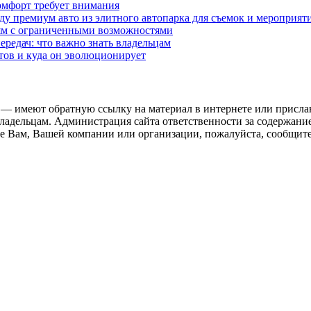
омфорт требует внимания
у премиум авто из элитного автопарка для съемок и мероприят
дям с ограниченными возможностями
редач: что важно знать владельцам
етов и куда он эволюционирует
 — имеют обратную ссылку на материал в интернете или присла
ладельцам. Администрация сайта ответственности за содержание
 Вам, Вашей компании или организации, пожалуйста, сообщите 