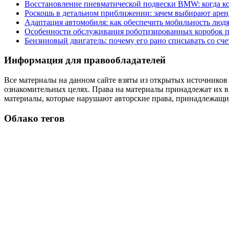
Восстановление пневматической подвески BMW: когда к
Роскошь в детальном приближении: зачем выбирают аренд
Адаптация автомобиля: как обеспечить мобильность лю
Особенности обслуживания роботизированных коробок пе
Бензиновый двигатель: почему его рано списывать со сч
Информация для правообладателей
Все материалы на данном сайте взяты из открытых источников
ознакомительных целях. Права на материалы принадлежат их в
материалы, которые нарушают авторские права, принадлежащие
Облако тегов