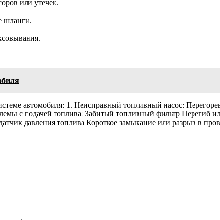
оров или утечек.
е шланги.
ксовывания.
обиля
стеме автомобиля: 1. Неисправный топливный насос: Перегоре
мы с подачей топлива: Забитый топливный фильтр Перегиб или 
датчик давления топлива Короткое замыкание или разрыв в про