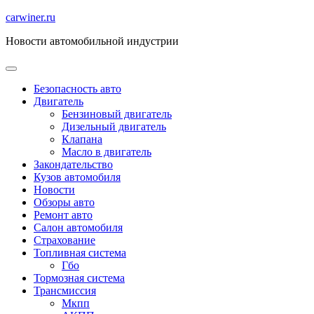
Перейти
carwiner.ru
к
Новости автомобильной индустрии
содержимому
Безопасность авто
Двигатель
Бензиновый двигатель
Дизельный двигатель
Клапана
Масло в двигатель
Закондательство
Кузов автомобиля
Новости
Обзоры авто
Ремонт авто
Салон автомобиля
Страхование
Топливная система
Гбо
Тормозная система
Трансмиссия
Мкпп