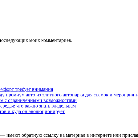
ля последующих моих комментариев.
омфорт требует внимания
у премиум авто из элитного автопарка для съемок и мероприят
дям с ограниченными возможностями
редач: что важно знать владельцам
етов и куда он эволюционирует
 — имеют обратную ссылку на материал в интернете или присла