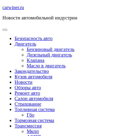
Перейти
carwiner.ru
к
Новости автомобильной индустрии
содержимому
Безопасность авто
Двигатель
Бензиновый двигатель
Дизельный двигатель
Клапана
Масло в двигатель
Закондательство
Кузов автомобиля
Новости
Обзоры авто
Ремонт авто
Салон автомобиля
Страхование
Топливная система
Гбо
Тормозная система
Трансмиссия
Мкпп