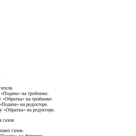
я
ателя.
 «Подача» на тройнике.
 «Обратка» на тройнике.
Подача» на редукторе.
 «Обратка» на редукторе.
х газов
вших газов.
Подача» на фитинге.