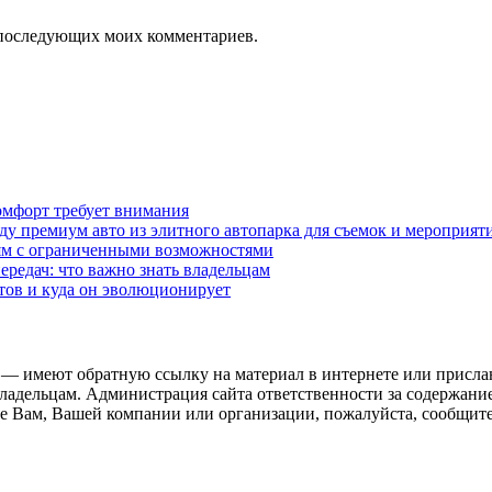
ля последующих моих комментариев.
омфорт требует внимания
у премиум авто из элитного автопарка для съемок и мероприят
дям с ограниченными возможностями
редач: что важно знать владельцам
етов и куда он эволюционирует
 — имеют обратную ссылку на материал в интернете или присла
ладельцам. Администрация сайта ответственности за содержание
 Вам, Вашей компании или организации, пожалуйста, сообщите 