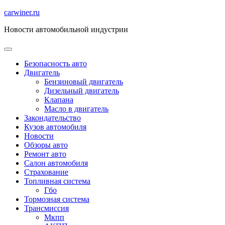
Перейти
carwiner.ru
к
Новости автомобильной индустрии
содержимому
Безопасность авто
Двигатель
Бензиновый двигатель
Дизельный двигатель
Клапана
Масло в двигатель
Закондательство
Кузов автомобиля
Новости
Обзоры авто
Ремонт авто
Салон автомобиля
Страхование
Топливная система
Гбо
Тормозная система
Трансмиссия
Мкпп