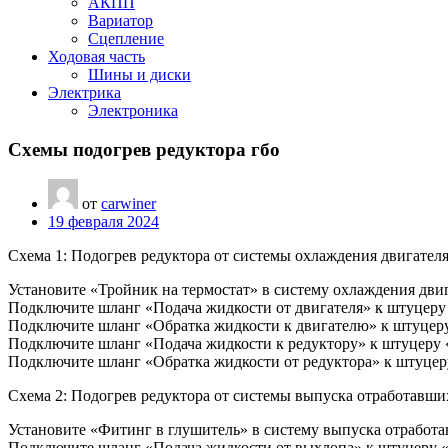
АКПП
Вариатор
Сцепление
Ходовая часть
Шины и диски
Электрика
Электроника
Схемы подогрев редуктора гбо
от
carwiner
19 февраля 2024
Схема 1: Подогрев редуктора от системы охлаждения двигател
Установите «Тройник на термостат» в систему охлаждения двиг
Подключите шланг «Подача жидкости от двигателя» к штуцеру
Подключите шланг «Обратка жидкости к двигателю» к штуцеру
Подключите шланг «Подача жидкости к редуктору» к штуцеру «
Подключите шланг «Обратка жидкости от редуктора» к штуцеру
Схема 2: Подогрев редуктора от системы выпуска отработавши
Установите «Фитинг в глушитель» в систему выпуска отработа
Подключите шланг «Подача жидкости от выхлопа» к штуцеру «