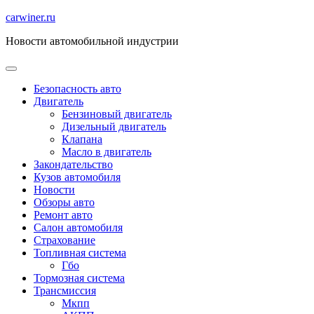
Перейти
carwiner.ru
к
Новости автомобильной индустрии
содержимому
Безопасность авто
Двигатель
Бензиновый двигатель
Дизельный двигатель
Клапана
Масло в двигатель
Закондательство
Кузов автомобиля
Новости
Обзоры авто
Ремонт авто
Салон автомобиля
Страхование
Топливная система
Гбо
Тормозная система
Трансмиссия
Мкпп