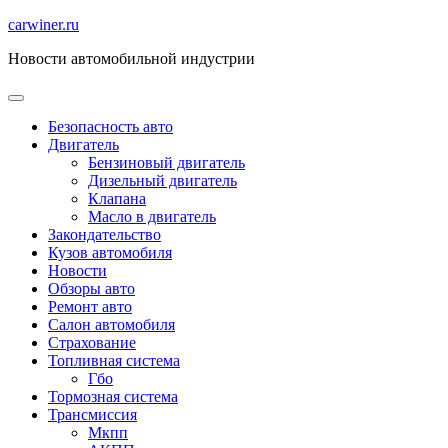
Перейти
carwiner.ru
к
Новости автомобильной индустрии
содержимому
Безопасность авто
Двигатель
Бензиновый двигатель
Дизельный двигатель
Клапана
Масло в двигатель
Закондательство
Кузов автомобиля
Новости
Обзоры авто
Ремонт авто
Салон автомобиля
Страхование
Топливная система
Гбо
Тормозная система
Трансмиссия
Мкпп