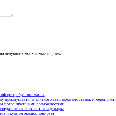
ля последующих моих комментариев.
омфорт требует внимания
у премиум авто из элитного автопарка для съемок и мероприят
дям с ограниченными возможностями
редач: что важно знать владельцам
етов и куда он эволюционирует