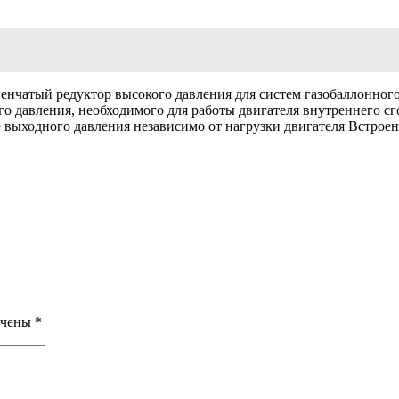
нчатый редуктор высокого давления для систем газобаллонног
го давления, необходимого для работы двигателя внутреннего с
 выходного давления независимо от нагрузки двигателя Встрое
ечены
*