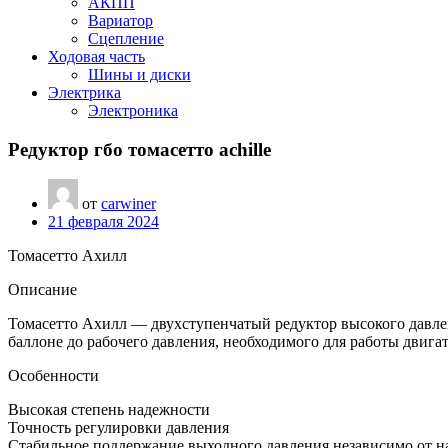
АКПП
Вариатор
Сцепление
Ходовая часть
Шины и диски
Электрика
Электроника
Редуктор гбо томасетто achille
от
carwiner
21 февраля 2024
Томасетто Ахилл
Описание
Томасетто Ахилл — двухступенчатый редуктор высокого давле
баллоне до рабочего давления, необходимого для работы двига
Особенности
Высокая степень надежности
Точность регулировки давления
Стабильное поддержание выходного давления независимо от н