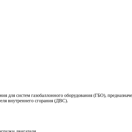
ния для систем газобаллонного оборудования (ГБО), предназна
теля внутреннего сгорания (ДВС).
агрузки двигателя