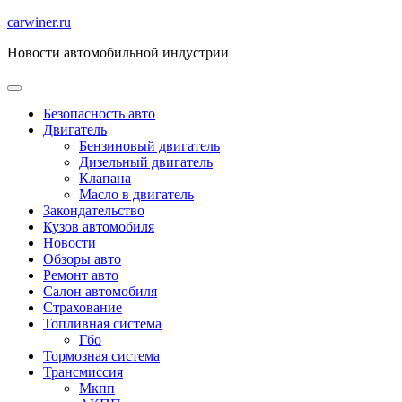
Перейти
carwiner.ru
к
Новости автомобильной индустрии
содержимому
Безопасность авто
Двигатель
Бензиновый двигатель
Дизельный двигатель
Клапана
Масло в двигатель
Закондательство
Кузов автомобиля
Новости
Обзоры авто
Ремонт авто
Салон автомобиля
Страхование
Топливная система
Гбо
Тормозная система
Трансмиссия
Мкпп