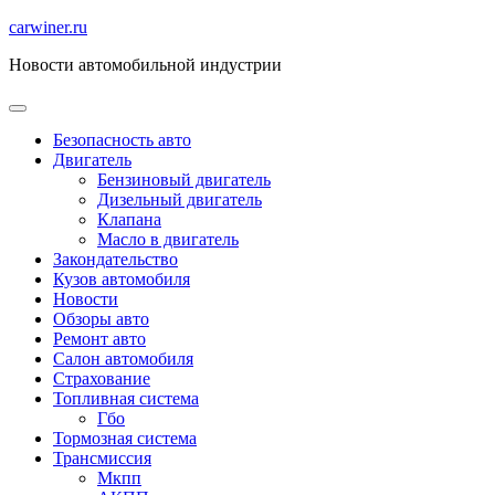
Перейти
carwiner.ru
к
Новости автомобильной индустрии
содержимому
Безопасность авто
Двигатель
Бензиновый двигатель
Дизельный двигатель
Клапана
Масло в двигатель
Закондательство
Кузов автомобиля
Новости
Обзоры авто
Ремонт авто
Салон автомобиля
Страхование
Топливная система
Гбо
Тормозная система
Трансмиссия
Мкпп