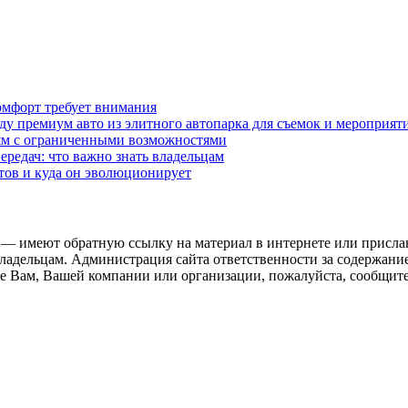
омфорт требует внимания
у премиум авто из элитного автопарка для съемок и мероприят
дям с ограниченными возможностями
редач: что важно знать владельцам
етов и куда он эволюционирует
 — имеют обратную ссылку на материал в интернете или присла
ладельцам. Администрация сайта ответственности за содержание
 Вам, Вашей компании или организации, пожалуйста, сообщите 