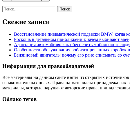
Найти:
Свежие записи
Восстановление пневматической подвески BMW: когда к
Роскошь в детальном приближении: зачем выбирают аренд
Адаптация автомобиля: как обеспечить мобильность лю
Особенности обслуживания роботизированных коробок пе
Бензиновый двигатель: почему его рано списывать со сч
Информация для правообладателей
Все материалы на данном сайте взяты из открытых источников
ознакомительных целях. Права на материалы принадлежат их в
материалы, которые нарушают авторские права, принадлежащие
Облако тегов